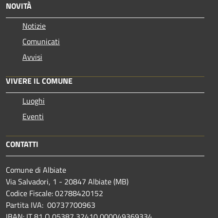
NOVITÀ
Notizie
Comunicati
Avvisi
VIVERE IL COMUNE
Luoghi
Eventi
CONTATTI
Comune di Albiate
Via Salvadori, 1 - 20847 Albiate (MB)
Codice Fiscale: 02788420152
Partita IVA: 00737700963
IBAN: IT 81 O 05387 32410 000049369334