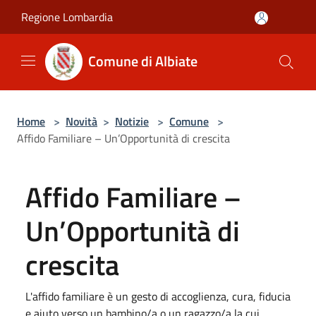
Salta al contenuto principale
Regione Lombardia
Comune di Albiate
Home
>
Novità
>
Notizie
>
Comune
>
Affido Familiare – Un’Opportunità di crescita
Affido Familiare –
Un’Opportunità di
crescita
L'affido familiare è un gesto di accoglienza, cura, fiducia
e aiuto verso un bambino/a o un ragazzo/a la cui