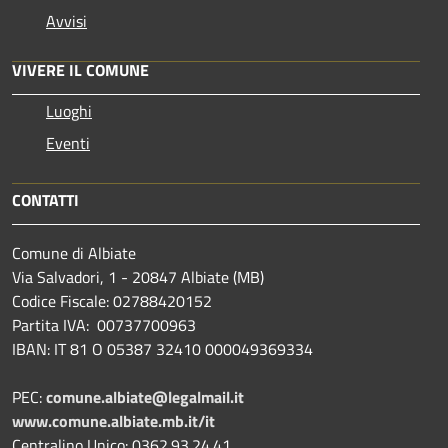
Avvisi
VIVERE IL COMUNE
Luoghi
Eventi
CONTATTI
Comune di Albiate
Via Salvadori, 1 - 20847 Albiate (MB)
Codice Fiscale: 02788420152
Partita IVA: 00737700963
IBAN: IT 81 O 05387 32410 000049369334
PEC:
comune.albiate@legalmail.it
www.comune.albiate.mb.it/it
Centralino Unico: 0362.93.24.41