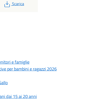
PDF
Scarica
itori e famiglie
stive per bambini e ragazzi 2026
Gallo
ni dai 15 ai 20 anni