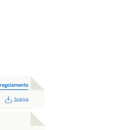
-regolamento
PDF
Scarica