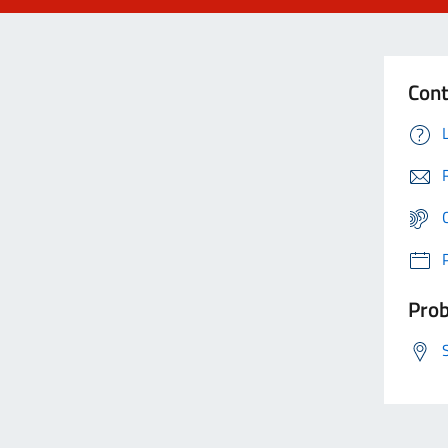
Cont
Prob