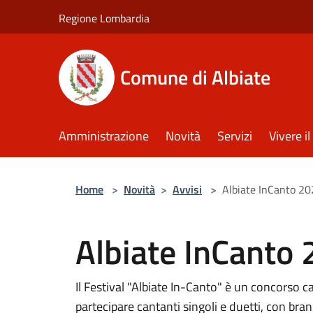
Salta al contenuto principale
Regione Lombardia
Comune di Albiate
Amministrazione
Novità
Servizi
Vivere 
Home
>
Novità
>
Avvisi
>
Albiate InCanto 20
Albiate InCanto 
Il Festival "Albiate In-Canto" è un concorso
partecipare cantanti singoli e duetti, con bran