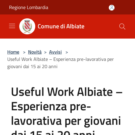
Salta al contenuto principale
Regione Lombardia
Comune di Albiate
Home
>
Novità
>
Avvisi
>
Useful Work Albiate – Esperienza pre-lavorativa per
giovani dai 15 ai 20 anni
Useful Work Albiate –
Esperienza pre-
lavorativa per giovani
dai 15 ai 20 anni