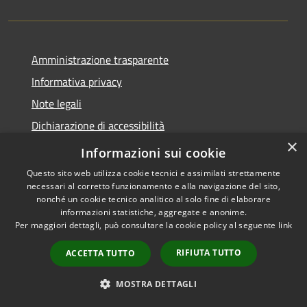
Amministrazione trasparente
Informativa privacy
Note legali
Dichiarazione di accessibilità
×
Obbietivi di accessibilità
Informazioni sui cookie
Questo sito web utilizza cookie tecnici e assimilati strettamente
necessari al corretto funzionamento e alla navigazione del sito,
nonché un cookie tecnico analitico al solo fine di elaborare
informazioni statistiche, aggregate e anonime.
RSS
Copyright © 2026 • Comune di
Per maggiori dettagli, può consultare la cookie policy al seguente
link
Accessibilità
Albiate • Powered by
Privacy
Municipium
Accesso
•
RIFIUTA TUTTO
ACCETTA TUTTO
Cookie
redazione
Mappa del sito
MOSTRA DETTAGLI