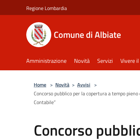
Salta al contenuto principale
Regione Lombardia
Comune di Albiate
Amministrazione
Novità
Servizi
Vivere 
Home
>
Novità
>
Avvisi
>
Concorso pubblico per la copertura a tempo pieno e 
Contabile”
Concorso pubblic