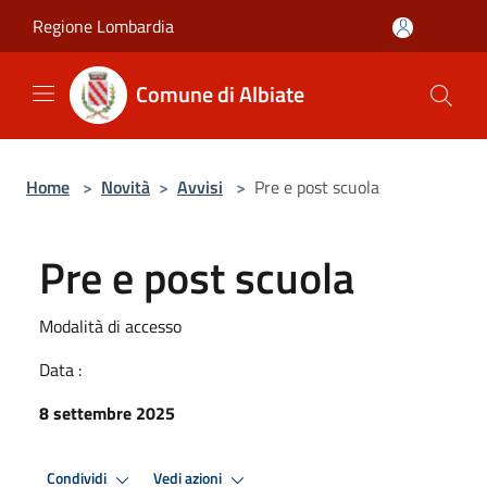
Salta al contenuto principale
Regione Lombardia
Comune di Albiate
Home
>
Novità
>
Avvisi
>
Pre e post scuola
Pre e post scuola
Modalità di accesso
Data :
8 settembre 2025
Condividi
Vedi azioni