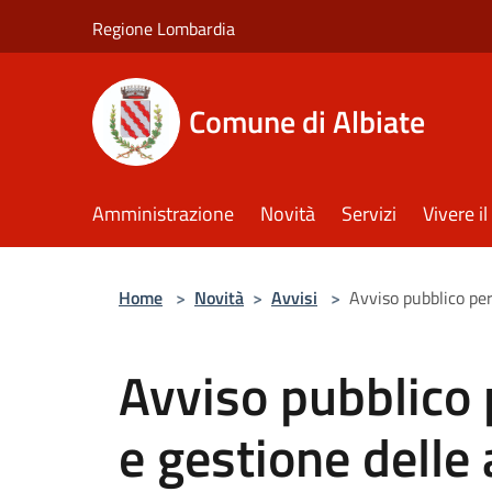
Salta al contenuto principale
Regione Lombardia
Comune di Albiate
Amministrazione
Novità
Servizi
Vivere 
Home
>
Novità
>
Avvisi
>
Avviso pubblico per
Avviso pubblico 
e gestione delle 