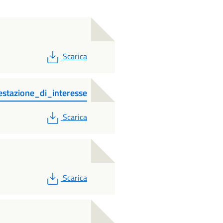
PDF
Scarica
estazione_di_interesse
PDF
Scarica
PDF
Scarica