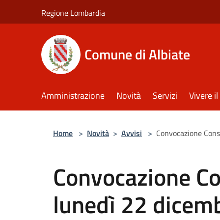
Salta al contenuto principale
Regione Lombardia
Comune di Albiate
Amministrazione
Novità
Servizi
Vivere 
Home
>
Novità
>
Avvisi
>
Convocazione Consi
Convocazione Co
lunedì 22 dicemb