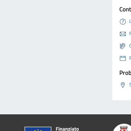
Cont
Prob