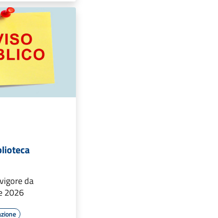
blioteca
 vigore da
le 2026
azione