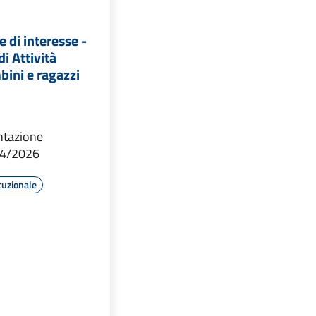
 di interesse -
i Attività
bini e ragazzi
ntazione
04/2026
tuzionale