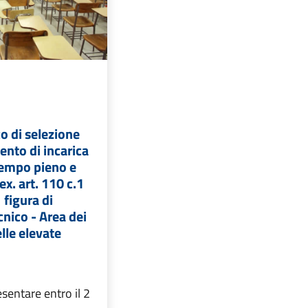
o di selezione
ento di incarica
tempo pieno e
x. art. 110 c.1
 figura di
cnico - Area dei
lle elevate
entare entro il 2