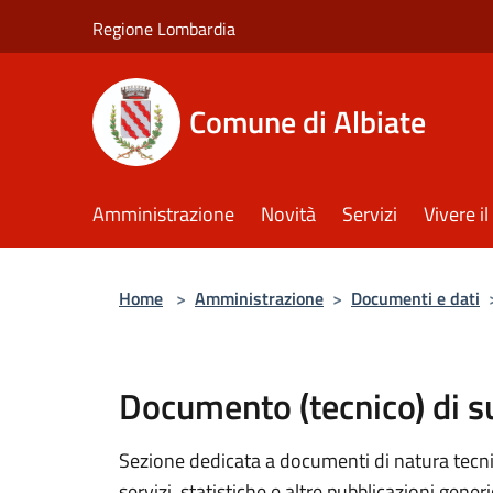
Salta al contenuto principale
Regione Lombardia
Comune di Albiate
Amministrazione
Novità
Servizi
Vivere 
Home
>
Amministrazione
>
Documenti e dati
Documento (tecnico) di 
Sezione dedicata a documenti di natura tecnica
servizi, statistiche e altre pubblicazioni gener