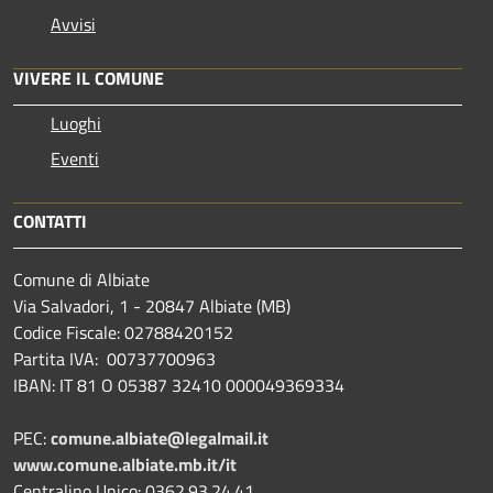
Avvisi
VIVERE IL COMUNE
Luoghi
Eventi
CONTATTI
Comune di Albiate
Via Salvadori, 1 - 20847 Albiate (MB)
Codice Fiscale: 02788420152
Partita IVA: 00737700963
IBAN: IT 81 O 05387 32410 000049369334
PEC:
comune.albiate@legalmail.it
www.comune.albiate.mb.it/it
Centralino Unico: 0362.93.24.41