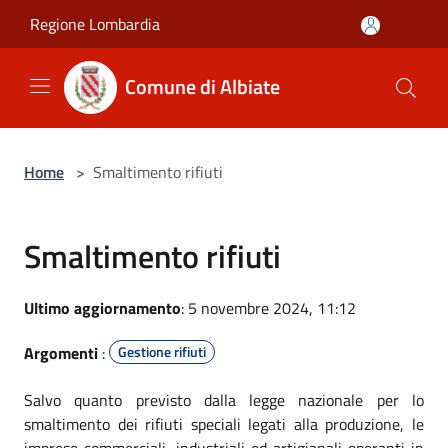
Salta al contenuto principale
Regione Lombardia
Comune di Albiate
Home
>
Smaltimento rifiuti
Smaltimento rifiuti
Ultimo aggiornamento
: 5 novembre 2024, 11:12
Argomenti
:
Gestione rifiuti
Salvo quanto previsto dalla legge nazionale per lo
smaltimento dei rifiuti speciali legati alla produzione, le
imprese commerciali, industriali ed artigianali operanti in