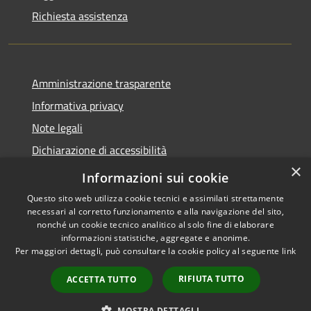
Richiesta assistenza
Amministrazione trasparente
Informativa privacy
Note legali
Dichiarazione di accessibilità
×
Obbietivi di accessibilità
Informazioni sui cookie
Questo sito web utilizza cookie tecnici e assimilati strettamente
necessari al corretto funzionamento e alla navigazione del sito,
nonché un cookie tecnico analitico al solo fine di elaborare
informazioni statistiche, aggregate e anonime.
RSS
Copyright © 2026 • Comune di
Per maggiori dettagli, può consultare la cookie policy al seguente
link
Accessibilità
Albiate • Powered by
Privacy
Municipium
Accesso
•
RIFIUTA TUTTO
ACCETTA TUTTO
Cookie
redazione
Mappa del sito
MOSTRA DETTAGLI