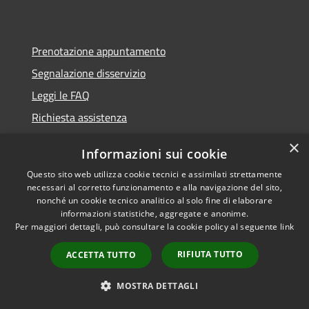
Prenotazione appuntamento
Segnalazione disservizio
Leggi le FAQ
Richiesta assistenza
×
Informazioni sui cookie
Questo sito web utilizza cookie tecnici e assimilati strettamente
Amministrazione trasparente
necessari al corretto funzionamento e alla navigazione del sito,
nonché un cookie tecnico analitico al solo fine di elaborare
Informativa privacy
informazioni statistiche, aggregate e anonime.
Note legali
Per maggiori dettagli, può consultare la cookie policy al seguente
link
Dichiarazione di accessibilità
RIFIUTA TUTTO
ACCETTA TUTTO
Obbietivi di accessibilità
MOSTRA DETTAGLI