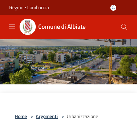
Salta al contenuto principale
Regione Lombardia
Comune di Albiate
Home
>
Argomenti
>
Urbanizzazione