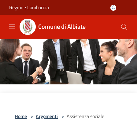
Salta al contenuto principale
Regione Lombardia
Comune di Albiate
Home
>
Argomenti
>
Assistenza sociale