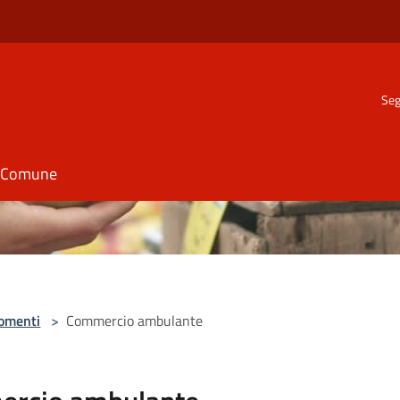
Seg
il Comune
omenti
>
Commercio ambulante