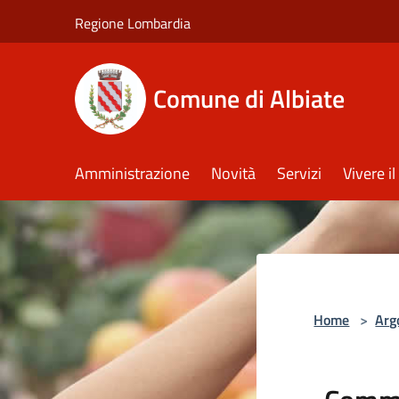
Salta al contenuto principale
Regione Lombardia
Comune di Albiate
Amministrazione
Novità
Servizi
Vivere 
Home
>
Arg