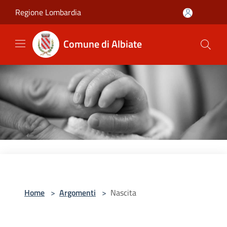
Salta al contenuto principale
Regione Lombardia
Comune di Albiate
Home
>
Argomenti
>
Nascita