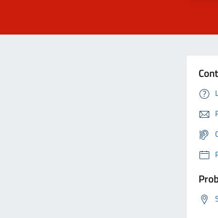
Cont
Prob