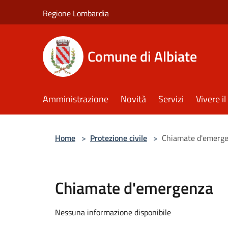
Salta al contenuto principale
Regione Lombardia
Comune di Albiate
Amministrazione
Novità
Servizi
Vivere 
Home
>
Protezione civile
>
Chiamate d'emerg
Chiamate d'emergenza
Nessuna informazione disponibile