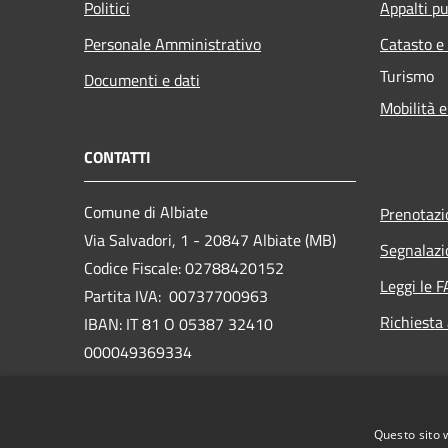
Politici
Appalti pu
Personale Amministrativo
Catasto e
Turismo
Documenti e dati
Mobilità e
CONTATTI
Comune di Albiate
Prenotaz
Via Salvadori, 1 - 20847 Albiate (MB)
Segnalazi
Codice Fiscale: 02788420152
Leggi le 
Partita IVA: 00737700963
Richiesta
IBAN: IT 81 O 05387 32410
000049369334
PEC:
comune.albiate@legalmail.it
www.comune.albiate.mb.it/it
Questo sito 