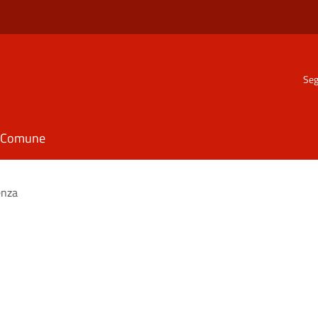
Seg
il Comune
enza