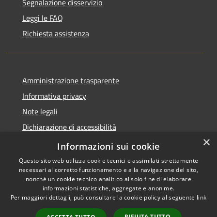
Segnalazione disservizio
Leggi le FAQ
Richiesta assistenza
Amministrazione trasparente
Informativa privacy
Note legali
Dichiarazione di accessibilità
×
Obbietivi di accessibilità
Informazioni sui cookie
Questo sito web utilizza cookie tecnici e assimilati strettamente
necessari al corretto funzionamento e alla navigazione del sito,
nonché un cookie tecnico analitico al solo fine di elaborare
informazioni statistiche, aggregate e anonime.
RSS
Copyright © 2026 • Comune di
Per maggiori dettagli, può consultare la cookie policy al seguente
link
Accessibilità
Albiate • Powered by
Privacy
Municipium
Accesso
•
RIFIUTA TUTTO