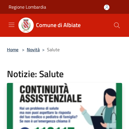
Salta al contenuto principale
Regione Lombardia
Comune di Albiate
Home
>
Novità
>
Salute
Notizie: Salute