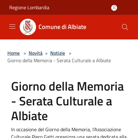
Salta al contenuto principale
Regione Lombardia
Comune di Albiate
Home
>
Novità
>
Notizie
>
Giorno della Memoria - Serata Culturale a Albiate
Giorno della Memoria
- Serata Culturale a
Albiate
In occasione del Giorno della Memoria, l'Associazione
Culturale Piero Gatti organizza una serata dedicata alla