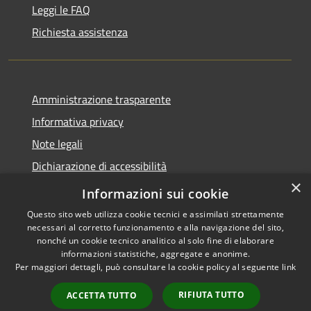
Leggi le FAQ
Richiesta assistenza
Amministrazione trasparente
Informativa privacy
Note legali
Dichiarazione di accessibilità
×
Obbietivi di accessibilità
Informazioni sui cookie
Questo sito web utilizza cookie tecnici e assimilati strettamente
necessari al corretto funzionamento e alla navigazione del sito,
nonché un cookie tecnico analitico al solo fine di elaborare
informazioni statistiche, aggregate e anonime.
RSS
Copyright © 2026 • Comune di
Per maggiori dettagli, può consultare la cookie policy al seguente
link
Accessibilità
Albiate • Powered by
Privacy
Municipium
Accesso
•
RIFIUTA TUTTO
ACCETTA TUTTO
Cookie
redazione