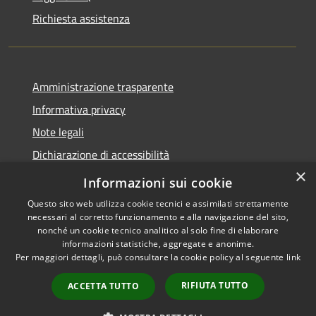
Richiesta assistenza
Amministrazione trasparente
Informativa privacy
Note legali
Dichiarazione di accessibilità
×
Obbietivi di accessibilità
Informazioni sui cookie
Questo sito web utilizza cookie tecnici e assimilati strettamente
necessari al corretto funzionamento e alla navigazione del sito,
nonché un cookie tecnico analitico al solo fine di elaborare
informazioni statistiche, aggregate e anonime.
RSS
Copyright © 2026 • Comune di
Per maggiori dettagli, può consultare la cookie policy al seguente
link
Accessibilità
Albiate • Powered by
Privacy
Municipium
Accesso
•
RIFIUTA TUTTO
ACCETTA TUTTO
Cookie
redazione
Mappa del sito