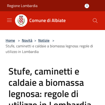
Salta al contenuto principale
Regione Lombardia
Comune di Albiate
Home
>
Novità
>
Notizie
>
Stufe, caminetti e caldaie a biomassa legnosa: regole di
utilizzo in Lombardia
Stufe, caminetti e
caldaie a biomassa
legnosa: regole di
utilizzo in Lombardia